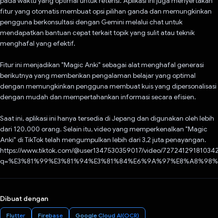
pada waktu yang optimal untuk retensi. Aplikasi ini juga menyertakan
fitur yang otomatis membuat opsi pilihan ganda dan memungkinkan
pengguna berkonsultasi dengan Gemini melalui chat untuk
mendapatkan bantuan cepat terkait topik yang sulit atau teknik
menghafal yang efektif.
Fitur ini menjadikan "Magic Anki" sebagai alat menghafal generasi
berikutnya yang memberikan pengalaman belajar yang optimal
dengan memungkinkan pengguna membuat kuis yang dipersonalisasi
dengan mudah dan mempertahankan informasi secara efisien.
Saat ini, aplikasi ini hanya tersedia di Jepang dan digunakan oleh lebih
dari 120.000 orang. Selain itu, video yang memperkenalkan "Magic
Anki" di TikTok telah mengumpulkan lebih dari 3,2 juta penayangan.
https://www.tiktok.com/@user1347530359017/video/72724129181034
q=%E3%81%99%E3%81%94%E3%81%84%E6%9A%97%E8%A8%98%E5
Dibuat dengan
Flutter
Firebase
Google Cloud AI(OCR)