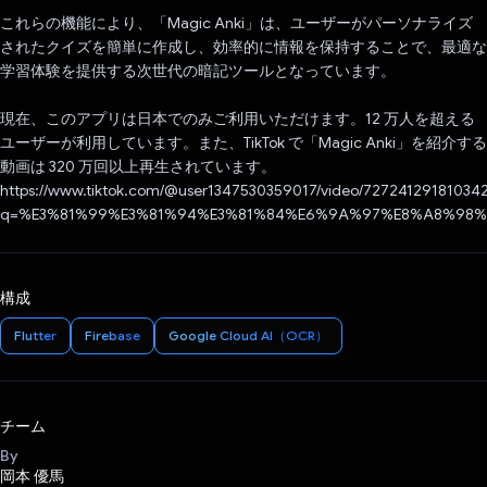
これらの機能により、「Magic Anki」は、ユーザーがパーソナライズ
されたクイズを簡単に作成し、効率的に情報を保持することで、最適な
学習体験を提供する次世代の暗記ツールとなっています。
現在、このアプリは日本でのみご利用いただけます。12 万人を超える
ユーザーが利用しています。また、TikTok で「Magic Anki」を紹介する
動画は 320 万回以上再生されています。
https://www.tiktok.com/@user1347530359017/video/72724129181034
q=%E3%81%99%E3%81%94%E3%81%84%E6%9A%97%E8%A8%98%E5
構成
Flutter
Firebase
Google Cloud AI（OCR）
チーム
By
岡本 優馬