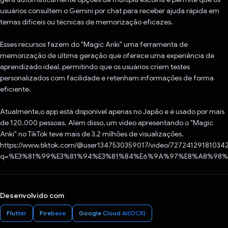
usuários consultem o Gemini por chat para receber ajuda rápida em
temas difíceis ou técnicas de memorização eficazes.
Esses recursos fazem do "Magic Anki" uma ferramenta de
memorização de última geração que oferece uma experiência de
aprendizado ideal, permitindo que os usuários criem testes
personalizados com facilidade e retenham informações de forma
eficiente.
Atualmente,o app está disponível apenas no Japão e é usado por mais
de 120.000 pessoas. Além disso, um vídeo apresentando o "Magic
Anki" no TikTok teve mais de 3,2 milhões de visualizações.
https://www.tiktok.com/@user1347530359017/video/72724129181034
q=%E3%81%99%E3%81%94%E3%81%84%E6%9A%97%E8%A8%98%E5
Desenvolvido com
Flutter
Firebase
Google Cloud AI(OCR)