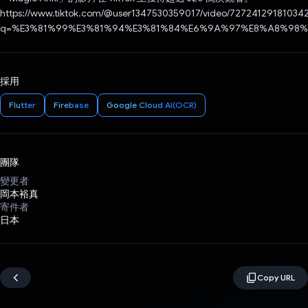
https://www.tiktok.com/@user1347530359017/video/72724129181034
q=%E3%81%99%E3%81%94%E3%81%84%E6%9A%97%E8%A8%98%E5
採用
Flutter
Firebase
Google Cloud AI(OCR)
團隊
變更者
岡本裕真
寄件者
日本