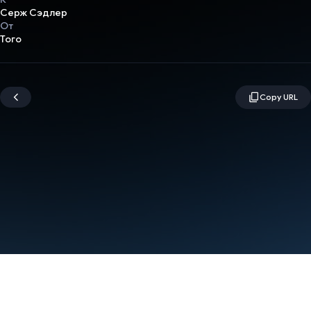
Серж Сэдлер
От
Того