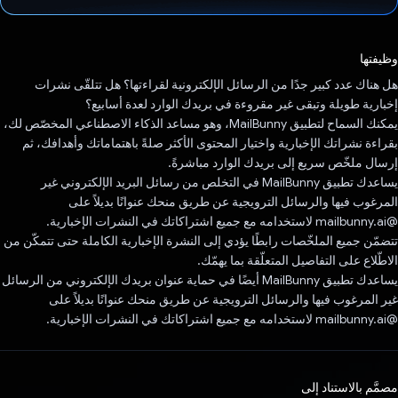
تم التصويت.
وظيفتها
هل هناك عدد كبير جدًا من الرسائل الإلكترونية لقراءتها؟ هل تتلقّى نشرات
إخبارية طويلة وتبقى غير مقروءة في بريدك الوارد لعدة أسابيع؟
يمكنك السماح لتطبيق MailBunny، وهو مساعد الذكاء الاصطناعي المخصّص لك،
بقراءة نشراتك الإخبارية واختيار المحتوى الأكثر صلةً باهتماماتك وأهدافك، ثم
إرسال ملخّص سريع إلى بريدك الوارد مباشرةً.
يساعدك تطبيق MailBunny في التخلص من رسائل البريد الإلكتروني غير
المرغوب فيها والرسائل الترويجية عن طريق منحك عنوانًا بديلاً على
@mailbunny.ai لاستخدامه مع جميع اشتراكاتك في النشرات الإخبارية.
تتضمّن جميع الملخّصات رابطًا يؤدي إلى النشرة الإخبارية الكاملة حتى تتمكّن من
الاطّلاع على التفاصيل المتعلّقة بما يهمّك.
يساعدك تطبيق MailBunny أيضًا في حماية عنوان بريدك الإلكتروني من الرسائل
غير المرغوب فيها والرسائل الترويجية عن طريق منحك عنوانًا بديلاً على
@mailbunny.ai لاستخدامه مع جميع اشتراكاتك في النشرات الإخبارية.
مصمَّم بالاستناد إلى