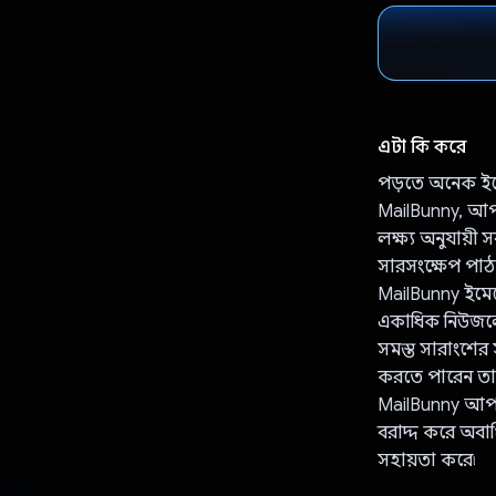
এটা কি করে
পড়তে অনেক ইমে
MailBunny, আপ
লক্ষ্য অনুযায়ী 
সারসংক্ষেপ পাঠ
MailBunny ইমেল
একাধিক নিউজলেটা
সমস্ত সারাংশের
করতে পারেন তার
MailBunny আপন
বরাদ্দ করে অবাঞ
সহায়তা করে৷