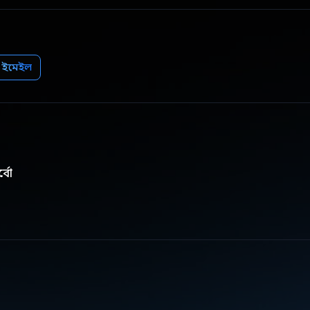
ইমেইল
্বো