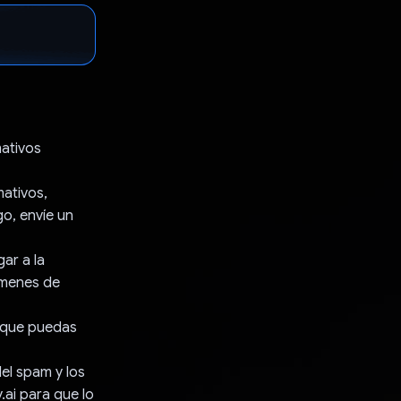
mativos
mativos,
go, envíe un
gar a la
úmenes de
a que puedas
el spam y los
ai para que lo