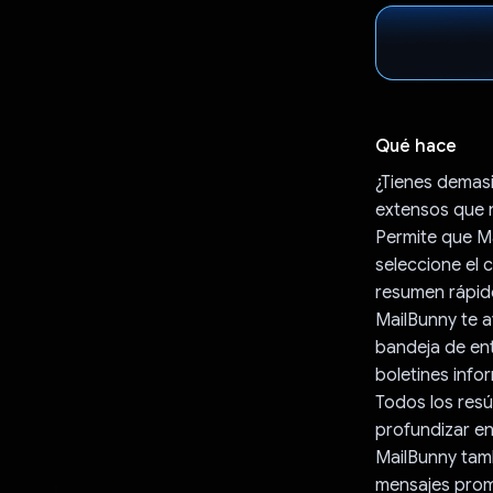
Qué hace
¿Tienes demasi
extensos que 
Permite que Ma
seleccione el 
resumen rápid
MailBunny te ay
bandeja de en
boletines info
Todos los resú
profundizar en 
MailBunny tamb
mensajes promo