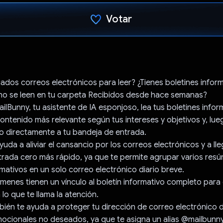
Votar
Votaste
ados correos electrónicos para leer? ¿Tienes boletines infor
no se leen en tu carpeta Recibidos desde hace semanas?
ilBunny, tu asistente de IA esponjoso, lea tus boletines infor
contenido más relevante según tus intereses y objetivos y, lue
o directamente a tu bandeja de entrada.
uda a aliviar el cansancio por los correos electrónicos y a lle
trada cero más rápido, ya que te permite agrupar varios res
rmativos en un solo correo electrónico diario breve.
menes tienen un vínculo al boletín informativo completo par
lo que te llama la atención.
ién te ayuda a proteger tu dirección de correo electrónico d
cionales no deseados, ya que te asigna un alias @mailbunny.