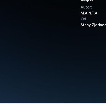
Autor:
M.A.N.T.A
Od
Stany Zjedno