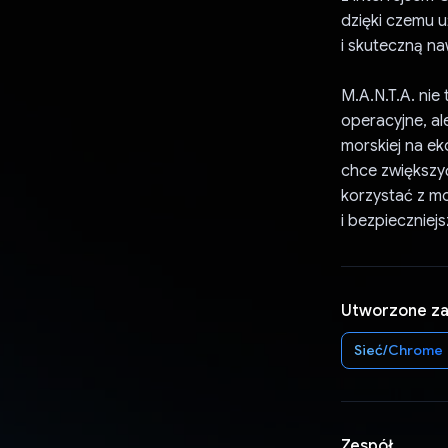
dzięki czemu u
i skuteczną na
M.A.N.T.A. nie
operacyjne, al
morskiej na ek
chce zwiększy
korzystać z mo
i bezpieczniejs
Utworzone z
Sieć/Chrome
Zespół