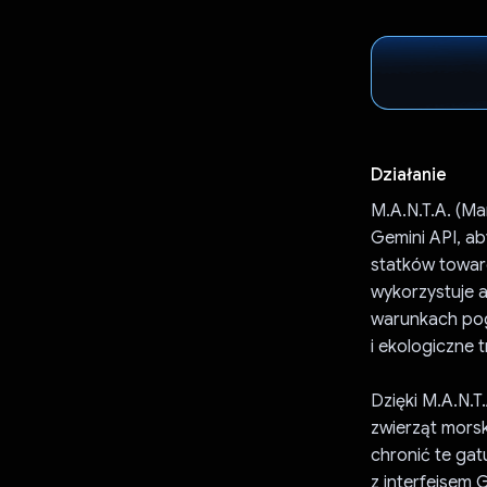
Działanie
M.A.N.T.A. (Ma
Gemini API, a
statków towaro
wykorzystuje 
warunkach pog
i ekologiczne t
Dzięki M.A.N.T
zwierząt mors
chronić te gatu
z interfejsem 