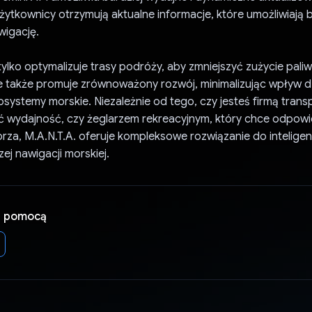
żytkownicy otrzymują aktualne informacje, które umożliwiają
wigację.
 tylko optymalizuje trasy podróży, aby zmniejszyć zużycie paliw
e także promuje zrównoważony rozwój, minimalizując wpływ dz
osystemy morskie. Niezależnie od tego, czy jesteś firmą tran
ć wydajność, czy żeglarzem rekreacyjnym, który chce odpowie
rza, M.A.N.T.A. oferuje kompleksowe rozwiązanie do inteligent
zej nawigacji morskiej.
a pomocą