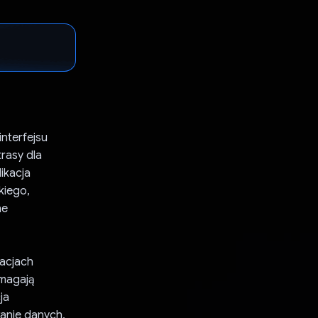
interfejsu
rasy dla
ikacja
kiego,
ne
zacjach
omagają
ja
wanie danych,