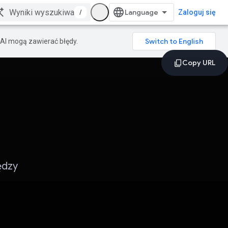
/
Zaloguj się
AI mogą zawierać błędy.
ędzy