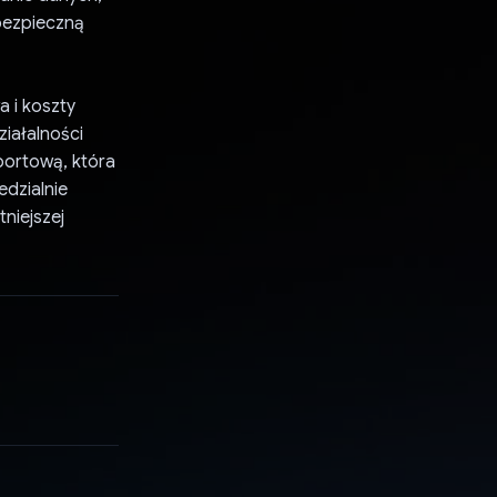
 bezpieczną
a i koszty
iałalności
sportową, która
dzialnie
niejszej