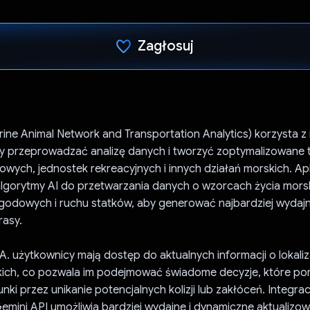
Zagłosuj
Głos oddany
rine Animal Network and Transportation Analytics) korzysta z 
by przeprowadzać analizę danych i tworzyć zoptymalizowane t
wych, jednostek rekreacyjnych i innych działań morskich. Apl
algorytmy AI do przetwarzania danych o wzorcach życia mors
odowych i ruchu statków, aby generować najbardziej wydaj
rasy.
.A. użytkownicy mają dostęp do aktualnych informacji o lokali
kich, co pozwala im podejmować świadome decyzje, które p
nki przez unikanie potencjalnych kolizji lub zakłóceń. Integrac
Gemini API umożliwia bardziej wydajne i dynamiczne aktualizo