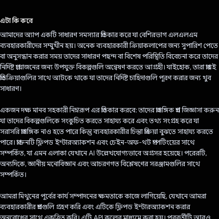
ভোট দিয়েছেন!
এটা কি করে
আমাদের অ্যাপ একটি সাধারণ সমস্যার প্রতিকার করে যা বেশিরভাগ এলএলএম
ব্যবহারকারীদের সম্মুখীন হয়। অনেক ব্যবহারকারী ক্রিয়াকলাপের জন্য সুপারিশ পেতে
বা অনুসন্ধান করার সময় তাদের সাধারণ পছন্দ বা বিশেষ পরিস্থিতি বিবেচনা করে তাদের
নির্দিষ্ট প্রয়োজনের জন্য উপযুক্ত বিকল্পগুলি অন্বেষণ করতে আগ্রহী। যাইহোক, তারা প্রায়ই
প্রতিক্রিয়াগুলির সাথে আটকে থাকে যা তাদের নির্দিষ্ট চাহিদাগুলি পূরণ করার জন্য খুব
সাধারণ।
একজন দক্ষ মানব সহকারী নিম্নরূপ এর প্রতিকার করবে: তাদের প্রাসঙ্গিক প্রশ্ন জিজ্ঞাসা করুন
যা তাদের বিকল্পগুলিকে সংকুচিত করতে সাহায্য করে এবং তথ্য সংগ্রহ করে যা
সরাসরি প্রাসঙ্গিক নাও হতে পারে কিন্তু ব্যবহারকারীর চিন্তা প্রক্রিয়া বুঝতে সাহায্য করতে
পারে। প্রাক্তনটি ফ্লিপড ইন্টারঅ্যাকশন এবং চেইন-অফ-থট প্রম্পটিংয়ের সাথে
সম্পর্কিত, যা এমন এলাকা যেখানে AI উল্লেখযোগ্যভাবে অগ্রসর হয়েছে। পরেরটি,
অন্যদিকে, জ্ঞানীয় মনোবিজ্ঞান এবং আচরণগত বিশ্লেষণের সরঞ্জামগুলির সাথে
সম্পর্কিত।
আমরা মিথুনের পূর্বের কার্য সম্পাদনের ক্ষমতাকে কাজে লাগিয়েছি, যেখানে আমরা
ব্যবহারকারীর প্রশ্নগুলি গ্রহণ করি এবং এটিকে ফ্লিপড ইন্টারঅ্যাকশন করার
অনুরোধের সাথে একত্রিত করি। এটি API কলের মাধ্যমে করা হয়। পরবর্তীটি আরও