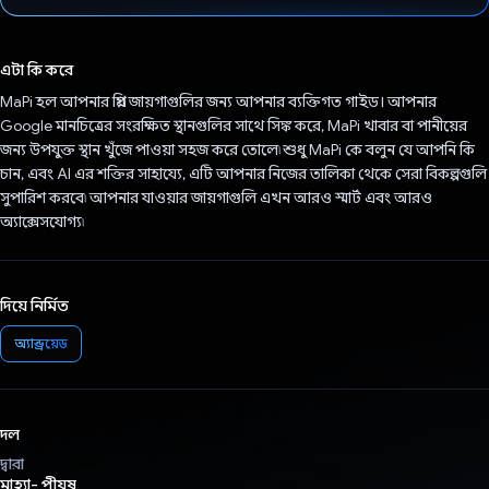
ভোট দিয়েছেন!
এটা কি করে
MaPi হল আপনার প্রিয় জায়গাগুলির জন্য আপনার ব্যক্তিগত গাইড। আপনার
Google মানচিত্রের সংরক্ষিত স্থানগুলির সাথে সিঙ্ক করে, MaPi খাবার বা পানীয়ের
জন্য উপযুক্ত স্থান খুঁজে পাওয়া সহজ করে তোলে৷ শুধু MaPi কে বলুন যে আপনি কি
চান, এবং AI এর শক্তির সাহায্যে, এটি আপনার নিজের তালিকা থেকে সেরা বিকল্পগুলি
সুপারিশ করবে৷ আপনার যাওয়ার জায়গাগুলি এখন আরও স্মার্ট এবং আরও
অ্যাক্সেসযোগ্য৷
দিয়ে নির্মিত
অ্যান্ড্রয়েড
দল
দ্বারা
মাহ্যা- পীযূষ