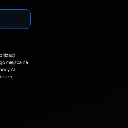
onizacji
go miejsca na
 mocy AI
eszcze