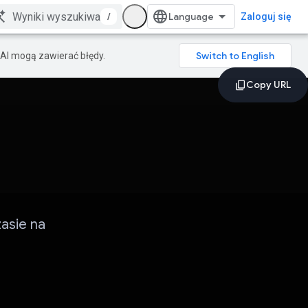
/
Zaloguj się
AI mogą zawierać błędy.
asie na