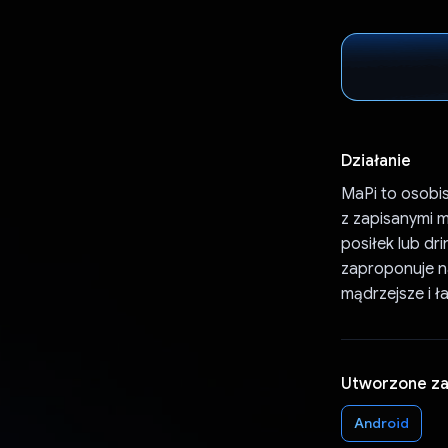
Działanie
MaPi to osobis
z zapisanymi 
posiłek lub dr
zaproponuje na
mądrzejsze i ł
Utworzone z
Android