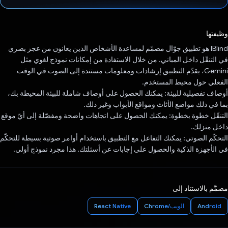
تم التصويت.
وظيفتها
‫IBlind هو تطبيق جوّال مصمّم لمساعدة الأشخاص الذين يعانون من عجز بصري
في التنقّل داخل المباني. من خلال الاستفادة من إمكانات نموذج لغوي مثل
Gemini، يقدّم التطبيق إرشادات ومعلومات مستندة إلى الصوت في الوقت
الفعلي حول محيط المستخدم.
أوصاف تفصيلية للبيئة: يمكنك الحصول على أوصاف شاملة للبيئة المحيطة بك،
بما في ذلك مواضع الأثاث ومواقع الأبواب وغير ذلك.
التنقّل خطوة بخطوة: يمكنك الحصول على اتجاهات واضحة ومفصّلة إلى أيّ موقع
داخل منزلك.
التحكّم الصوتي: يمكنك التفاعل مع التطبيق باستخدام أوامر صوتية بسيطة للتحكّم
في الأجهزة الذكية والحصول على إجابات عن أسئلتك. هذا مجرد نموذج أولي.
مصمَّم بالاستناد إلى
Android
الويب/Chrome
React Native