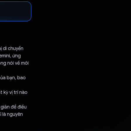
ị di chuyển
mini, ứng
ọng nói về môi
của bạn, bao
kỳ vị trí nào
 giản để điều
ỉ là nguyên