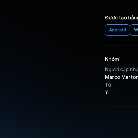
Được tạo bằn
Android
W
Nhóm
Người cập nh
Marco Marto
Từ
Ý