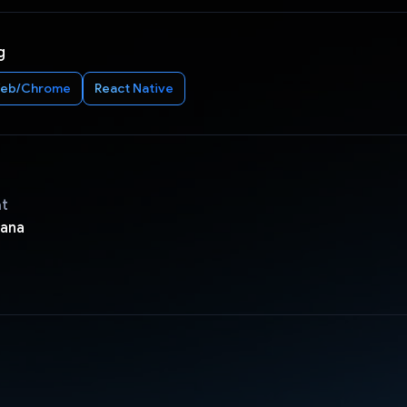
g
eb/Chrome
React Native
ật
rana