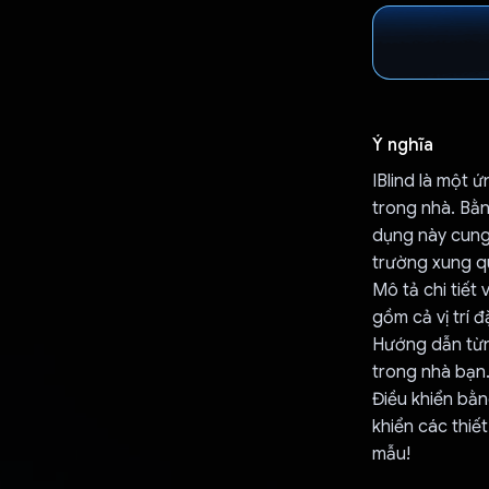
Ý nghĩa
IBlind là một 
trong nhà. Bằ
dụng này cung 
trường xung q
Mô tả chi tiết
gồm cả vị trí đ
Hướng dẫn từng
trong nhà bạn
Điều khiển bằn
khiển các thiế
mẫu!