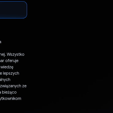
a
tnej. Wszystko
ar oferuje
 wiedzę
e lepszych
alnych
 związanych ze
a bieżąco
żytkownikom