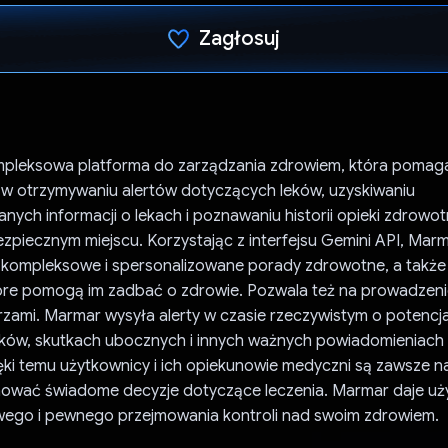
Zagłosuj
Głos oddany
pleksowa platforma do zarządzania zdrowiem, która pomag
w otrzymywaniu alertów dotyczących leków, uzyskiwaniu
nych informacji o lekach i poznawaniu historii opieki zdrowo
zpiecznym miejscu. Korzystając z interfejsu Gemini API, Marm
kompleksowe i spersonalizowane porady zdrowotne, a także
które pomogą im zadbać o zdrowie. Pozwala też na prowadzeni
zami. Marmar wysyła alerty w czasie rzeczywistym o potencj
leków, skutkach ubocznych i innych ważnych powiadomieniach
ęki temu użytkownicy i ich opiekunowie medyczni są zawsze n
ować świadome decyzje dotyczące leczenia. Marmar daje u
wego i pewnego przejmowania kontroli nad swoim zdrowiem.