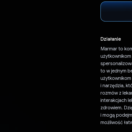
Działanie
Marmar to kom
użytkownikom 
spersonalizowa
to w jednym be
użytkownikom 
i narzędzia, 
rozmów z lekar
interakcjach 
zdrowiem. Dzi
i mogą podejm
możliwość łat