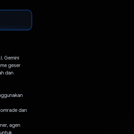
I. Gemini
isme geser
ah dan
enggunakan
 comrade dan
ner, agen
 untuk