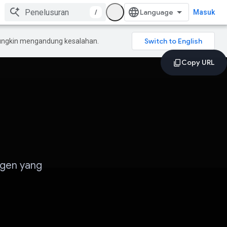
/
Masuk
mungkin mengandung kesalahan.
agen yang