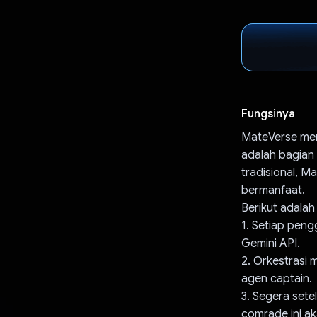
Fungsinya
MateVerse men
adalah bagian 
tradisional, 
bermanfaat.
Berikut adalah
1. Setiap pen
Gemini API.
2. Orkestrasi 
agen captain.
3. Segera set
comrade ini a