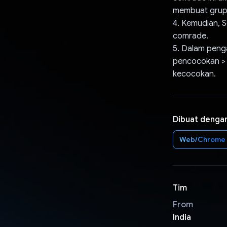
membuat grup 
4. Kemudian, 
comrade.
5. Dalam peng
pencocokan > n
kecocokan.
Dibuat denga
Web/Chrome
Tim
From
India