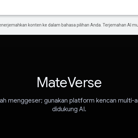
enerjemahkan konten ke dalam bahasa pilihan Anda. Terjemahan AI 
MateVerse
lah menggeser; gunakan platform kencan multi-
didukung AI.