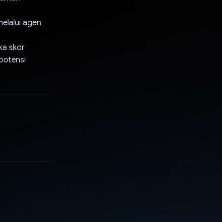
elalui agen
ka skor
potensi