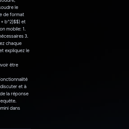
soudre,
ésoudre le
e de format
 + b^2}$$) et
on mobile: 1.
nécessaires 3.
itez chaque
et expliquez le
voir être
onctionnalité
discuter et à
 de la réponse
requête.
emini dans