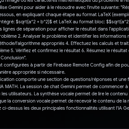
çu l'image ou les caractères mathématiques du problème à ré
tilise Gemini pour aider à le résoudre avec l'invite suivante: "R
essous, en expliquant chaque étape au format LaTeX (exempl
ntégré: $sqrt{a^2 + b^2}$ et LaTeX au format bloc: $$sqrt{a^2
 lignes de séparation pour afficher le résultat dans l'applicati
roblème 2. Analyser le problème et identifier les informations 
éthode/l'algorithme appropriés 4. Effectuez les calculs et tra
ème 5. Vérifiez et confirmez le résultat 6. Résumez le résultat 
. Conclusion".
nt configurées à partir de Firebase Remote Config afin de pou
nière appropriée si nécessaire.
plication comporte une section de questions/réponses et une f
'IA MATH. La session de chat Gemini permet de commencer à 
les utilisateurs. La synthèse vocale permet de lire le contenu
s que la conversion vocale permet de recevoir le contenu de la 
ci-dessus les deux principales fonctionnalités utilisant l'IA G