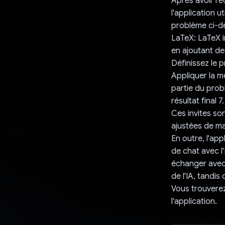
Après avoir re
l'application u
problème ci-d
LaTeX: LaTeX i
en ajoutant des
Définissez le p
Appliquer la m
partie du probl
résultat final 7
Ces invites so
ajustées de ma
En outre, l'ap
de chat avec l
échanger avec 
de l'IA, tandi
Vous trouverez 
l'application.