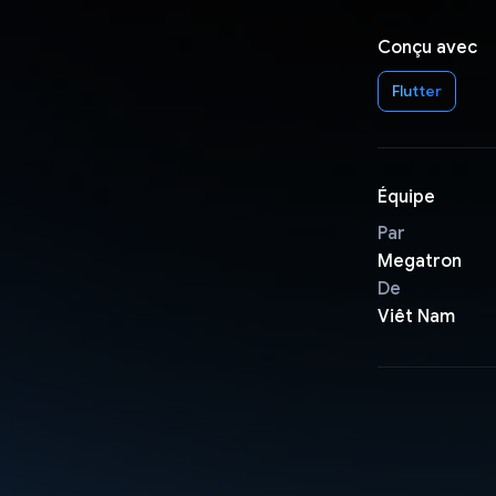
Conçu avec
Flutter
Équipe
Par
Megatron
De
Viêt Nam