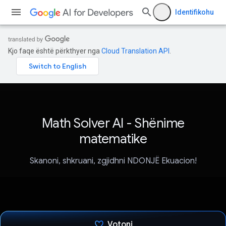
Identifikohu
Kjo faqe është përkthyer nga
Cloud Translation API
.
Math Solver AI - Shënime
matematike
Skanoni, shkruani, zgjidhni NDONJË Ekuacion!
Votoni