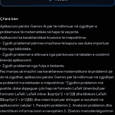
Votuar!
Çfarë bën
Aplikacioni përdor Gemini AI për të ndihmuar në zgjidhjen e
problemeve të matematikës në hapa të veçantë.
Aplikacioni ka karakteristikat kryesore të mëposhtme:
- Zgjidh problemet përmes imazheve të kapura ose duke importuar
foto nga biblioteka.
- Zgjidh problemet e shkruara nga përdoruesi në tabelën e vizatimit
brenda aplikacionit.
- Zgjidh problemet nga futja e tastierës.
Pas marrjes së imazhit ose karaktereve matematikore të problemit që
do të zgjidhet, aplikacioni përdor Gemini për të ndihmuar në zgjidhjen
e problemit me kërkesën e mëposhtme: "Zgjidhni problemin më
poshtë, duke shpjeguar çdo hap në formatin LaTeX (shembull për
formatin LaTeX: LaTeX inline: $sqrt{a^2 + b^2}$ dhe bllokoni LaTeX:
$$sqrt{a^2 + b^2}$$) dhe ndani linjat për shfaqjen e rezultatit në
aplikacionin celular: 1. Paraqitni problemin 2. Analizoni problemin dhe
identifikoni informacionin e nevojshëm 3. Zbatoni metodën/algoritmin