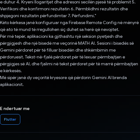
e duhur 4. Kryeni llogaritjet dhe adresoni secilën pjesë të problemit 5.
Verifikoni dhe konfirmoni rezultatin 6. Përmblidhni rezultatin dhe
shpjegoni rezultatin përfundimtar 7. Përfundimi."
Këto kërkesa janë konfiguruar nga Firebase Remote Config në mënyrë
që ato të mund të rregullohen siç duhet sa herë që nevojitet.
Për më tepër, aplikacioni ka gjithashtu një seksion pyetjesh dhe
përgjigjesh dhe një bisedë me veçorinë MATH AI. Sesioni i bisedës së
Gemini përdoret për të filluar bisedën dhe shkëmbimin me
përdoruesit. Tekst-në-fjalë përdoret për të lexuar përmbajtjen e
përgjigjes së AI, dhe fjalimi në tekst përdoret për të marrë përmbajtjen
e kërkesës.
Më sipër janë dy veçoritë kryesore që përdorin Gemini AI brenda
aplikacionit.
E ndertuar me
Flutter