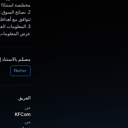
مخصّصة استنادًا 
2. نصائح السوق
تتوافق مع أهدافك
3. المعلومات ال
عرض المعلومات ب
مصمَّم بالاستناد 
Flutter
الفريق
من
KFCom
من