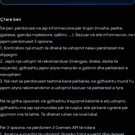
Votuar!
Çfarë bën
Së pari, përdoruesi na jep informacione për trupin (mosha, pesha,
gjatësia, gjendja mjekësore, qëllimi, ...). Bazuar në atë informacion, ne i
japim përdoruesit 3 opsione.
1. Kontrolloni një imazh të dhënë të ushqimit nëse i përshtatet me
shpjegim
2. Jepni një ushqim të rekomanduar (mëngjes, drekë, darkë të
veçantë), gjithashtu jepini atyre mënyrën e gatimit dhe përbërësit e
nevojshëm
3. Në rast se përdoruesit tashmë kanë përbërës, ne gjithashtu mund t'u
japim atyre rekomandimin e ushqimit bazuar në përbërësit e tyre
Në të gjitha opsionet, ne gjithashtu tregojmë kaloritë e atij ushqimi,
gjithashtu më jep një mundësi për të ruajtur atë që kanë ngrënë për
gjurmim më të lehtë. Të dhënat ruhen në nivel lokal.
Për 3 opsione, ne përdorëm 3 Gemeni API të ndara
1. Analiza e imazhit të ushqimit: Ngarko fotot e vaktit dhe detajet