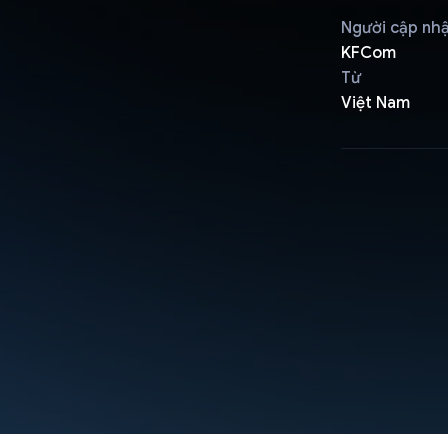
Người cập nh
KFCom
Từ
Việt Nam