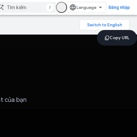
/
Đăng nhập
ất của bạn