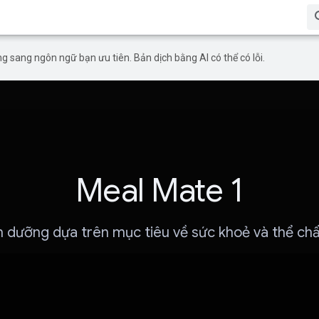
g sang ngôn ngữ bạn ưu tiên. Bản dịch bằng AI có thể có lỗi.
Meal Mate 1
nh dưỡng dựa trên mục tiêu về sức khoẻ và thể ch