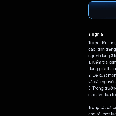
Ý nghĩa
Trước tiên, ng
cao, tình trạn
người dùng 3 l
1. Kiểm tra xe
dung giải thích
2. Đề xuất món
và các nguyên 
3. Trong trườn
món ăn dựa tr
Trong tất cả c
cho tôi một lự