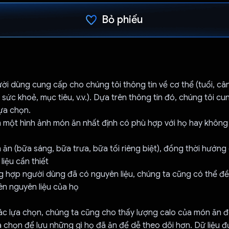
Bỏ phiếu
Đã bình chọn!
ười dùng cung cấp cho chúng tôi thông tin về cơ thể (tuổi, câ
g sức khoẻ, mục tiêu, v.v.). Dựa trên thông tin đó, chúng tôi c
ựa chọn.
m một hình ảnh món ăn nhất định có phù hợp với họ hay không
 ăn (bữa sáng, bữa trưa, bữa tối riêng biệt), đồng thời hướn
liệu cần thiết
g hợp người dùng đã có nguyên liệu, chúng ta cũng có thể đề
ên nguyên liệu của họ
ác lựa chọn, chúng ta cũng cho thấy lượng calo của món ăn đ
a chọn để lưu những gì họ đã ăn để dễ theo dõi hơn. Dữ liệu đ