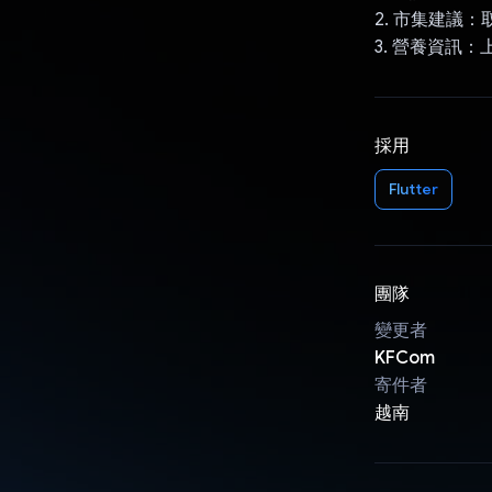
2. 市集建議
3. 營養資訊
採用
Flutter
團隊
變更者
KFCom
寄件者
越南