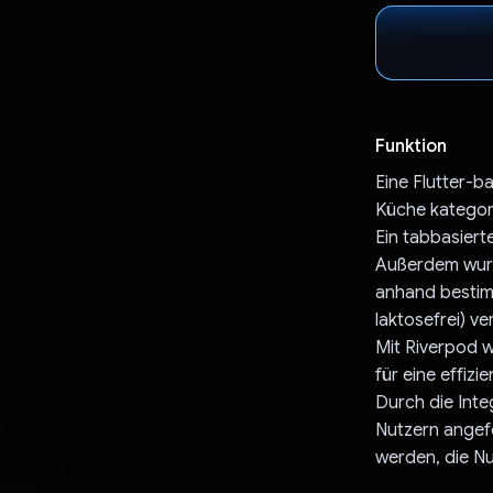
Funktion
Eine Flutter-b
Küche kategori
Ein tabbasiert
Außerdem wurde
anhand bestimm
laktosefrei) v
Mit Riverpod 
für eine effiz
Durch die Inte
Nutzern angef
werden, die N