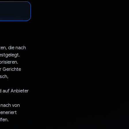
ten, die nach
estgelegt.
risieren.
r Gerichte
sch,
 auf Anbieter
r nach von
eneriert
fen.