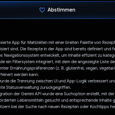
Abstimmen
Du hast abgestimmt
asierte App für Mahlzeiten mit einer breiten Palette von Rezep
siert sind. Die Rezepte in der App sind bereits definiert und f
es Navigationssystem entwickelt, um Inhalte effizient zu katego
 ein Filtersystem integriert, mit dem die angezeigte Liste de
ter Ernährungspräferenzen (z. B. glutenfrei, vegan, vegetari
erfeinert werden kann.
wurde die Trennung zwischen UI und App-Logik verbessert und
iente Statusverwaltung zurückgegriffen.
gration der Gemini API wurde eine Suchoption erstellt, mit de
orderten Lebensmitteln gesucht und entsprechende Inhalte g
utzern bei der Suche nach neuen Rezepten oder Kochtipps hel