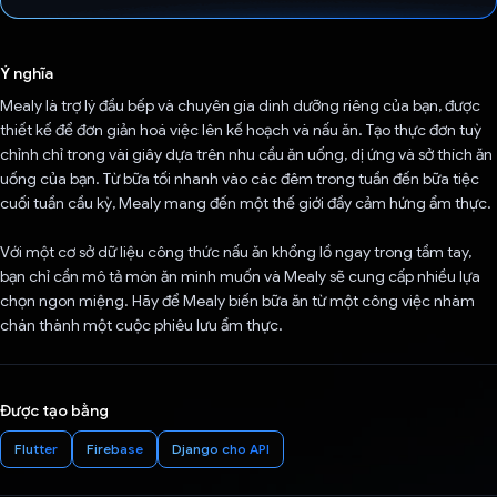
Đã bình chọn!
Ý nghĩa
Mealy là trợ lý đầu bếp và chuyên gia dinh dưỡng riêng của bạn, được
thiết kế để đơn giản hoá việc lên kế hoạch và nấu ăn. Tạo thực đơn tuỳ
chỉnh chỉ trong vài giây dựa trên nhu cầu ăn uống, dị ứng và sở thích ăn
uống của bạn. Từ bữa tối nhanh vào các đêm trong tuần đến bữa tiệc
cuối tuần cầu kỳ, Mealy mang đến một thế giới đầy cảm hứng ẩm thực.
Với một cơ sở dữ liệu công thức nấu ăn khổng lồ ngay trong tầm tay,
bạn chỉ cần mô tả món ăn mình muốn và Mealy sẽ cung cấp nhiều lựa
chọn ngon miệng. Hãy để Mealy biến bữa ăn từ một công việc nhàm
chán thành một cuộc phiêu lưu ẩm thực.
Được tạo bằng
Flutter
Firebase
Django cho API