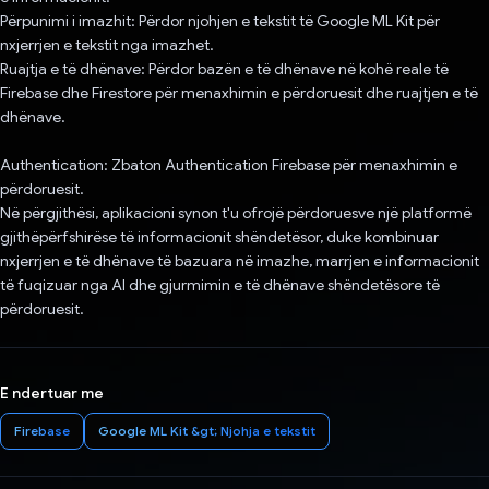
Përpunimi i imazhit: Përdor njohjen e tekstit të Google ML Kit për
nxjerrjen e tekstit nga imazhet.
Ruajtja e të dhënave: Përdor bazën e të dhënave në kohë reale të
Firebase dhe Firestore për menaxhimin e përdoruesit dhe ruajtjen e të
dhënave.
Authentication: Zbaton Authentication Firebase për menaxhimin e
përdoruesit.
Në përgjithësi, aplikacioni synon t'u ofrojë përdoruesve një platformë
gjithëpërfshirëse të informacionit shëndetësor, duke kombinuar
nxjerrjen e të dhënave të bazuara në imazhe, marrjen e informacionit
të fuqizuar nga AI dhe gjurmimin e të dhënave shëndetësore të
përdoruesit.
E ndertuar me
Firebase
Google ML Kit &gt; Njohja e tekstit