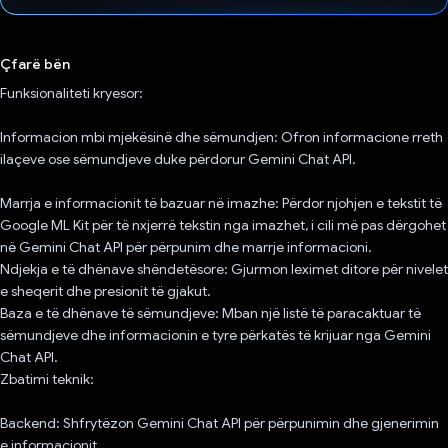
Votuar!
Çfarë bën
Funksionaliteti kryesor:
Informacion mbi mjekësinë dhe sëmundjen: Ofron informacione rreth
ilaçeve ose sëmundjeve duke përdorur Gemini Chat API.
Marrja e informacionit të bazuar në imazhe: Përdor njohjen e tekstit të
Google ML Kit për të nxjerrë tekstin nga imazhet, i cili më pas dërgohet
në Gemini Chat API për përpunim dhe marrje informacioni.
Ndjekja e të dhënave shëndetësore: Gjurmon leximet ditore për nivelet
e sheqerit dhe presionit të gjakut.
Baza e të dhënave të sëmundjeve: Mban një listë të paracaktuar të
sëmundjeve dhe informacionin e tyre përkatës të krijuar nga Gemini
Chat API.
Zbatimi teknik:
Backend: Shfrytëzon Gemini Chat API për përpunimin dhe gjenerimin
e informacionit.