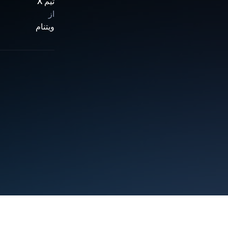
تیم X
از
ویتنام