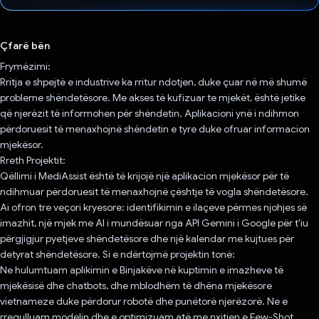
Votuar!
Çfarë bën
Frymëzimi:
Rritja e shpejtë e industrive ka rritur ndotjen, duke çuar në më shumë
probleme shëndetësore. Me akses të kufizuar te mjekët, është jetike
që njerëzit të informohen për shëndetin. Aplikacioni ynë i ndihmon
përdoruesit të menaxhojnë shëndetin e tyre duke ofruar informacion
mjekësor.
Rreth Projektit:
Qëllimi i MediAssist është të krijojë një aplikacion mjekësor për të
ndihmuar përdoruesit të menaxhojnë çështje të vogla shëndetësore.
Ai ofron tre veçori kryesore: identifikimin e ilaçeve përmes njohjes së
imazhit, një mjek me AI i mundësuar nga API Gemini i Google për t'iu
përgjigjur pyetjeve shëndetësore dhe një kalendar me kujtues për
detyrat shëndetësore. Si e ndërtojmë projektin tonë:
Ne hulumtuam aplikimin e Binjakëve në kuptimin e imazheve të
mjekësisë dhe chatbots, dhe mblodhëm të dhëna mjekësore
vietnameze duke përdorur robotë dhe punëtorë njerëzorë. Ne e
rregulluam modelin dhe e optimizuam atë me nxitjen e Few-Shot.