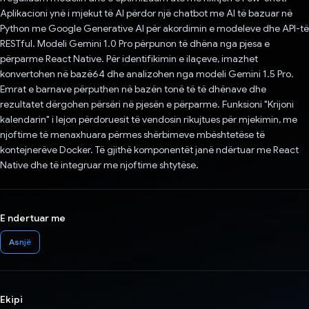
Aplikacioni ynë i mjekut të AI përdor një chatbot me AI të bazuar në
Python me Google Generative AI për akordimin e modeleve dhe API-të
RESTful. Modeli Gemini 1.0 Pro përpunon të dhëna nga pjesa e
përparme React Native. Për identifikimin e ilaçeve, imazhet
konvertohen në bazë64 dhe analizohen nga modeli Gemini 1.5 Pro.
Emrat e barnave përputhen në bazën tonë të të dhënave dhe
rezultatet dërgohen përsëri në pjesën e përparme. Funksioni "Krijoni
kalendarin" i lejon përdoruesit të vendosin rikujtues për mjekimin, me
njoftime të menaxhuara përmes shërbimeve mbështetëse të
kontejnerëve Docker. Të gjithë komponentët janë ndërtuar me React
Native dhe të integruar me njoftime shtytëse.
E ndertuar me
Asnjë
Ekipi