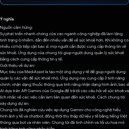
Đã bình chọn!
Ý nghĩa
Nguồn cảm hứng:
Sự phát triển nhanh chóng của các ngành công nghiệp đã làm tăng
tình trạng ô nhiễm, dẫn đến nhiều vấn đề về sức khoẻ hơn. Khi không có
nhiều cơ hội tiếp cận bác sĩ, mọi người cần được cung cấp thông tin về
sức khoẻ. Ứng dụng của chúng tôi giúp người dùng quản lý sức khoẻ
bằng cách cung cấp thông tin y tế.
Giới thiệu về dự án:
Mục tiêu của MediAssist là tạo một ứng dụng y tế để giúp người dùng
quản lý các vấn đề sức khoẻ nhỏ. Ứng dụng này cung cấp 3 tính năng
chính: nhận dạng thuốc thông qua tính năng nhận dạng hình ảnh, bác sĩ
AI dựa trên API Gemini của Google để trả lời các câu hỏi về sức khoẻ và
lịch nhắc về các việc cần làm liên quan đến sức khoẻ. Cách chúng tôi
xây dựng dự án:
Chúng tôi đã nghiên cứu việc áp dụng Gemini cho công nghệ hiểu
hình ảnh y tế và chatbot, đồng thời thu thập dữ liệu y tế bằng tiếng Việt
thông qua bot và nhân viên. Chúng tôi đã tinh chỉnh và tối ưu hoá mô
hình bằng tính năng nhắc ít lần.