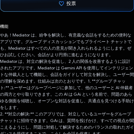
投票
投票済み
機能
やあ！Mediator は、紛争を解決し、有意義な会話をするための便利な
アプリです。グループ ディスカッションでもプライベート チャットで
も、Mediator はすべての人の意見が聞き入れられるようにします。ぜ
ひお試しください。会話がより円滑に進むようになります。
Mediator は、対立の解決を促進し、2 人の関係を改善するように設計
されたアプリです。Mediator は Gemini API を使用してインテリジェン
トな仲裁人として機能し、会話をガイドして対立を解決し、ユーザー間
の理解を深めます。仕組みは次のとおりです。1. **グループ チャッ
ト:** ユーザーはグループページに参加して、他のユーザーと AI 仲裁者
の両方とやり取りできます。この AI は GAi という名前で、問題のあら
ゆる側面を傾聴し、オープンな対話を促進し、共通点を見つける手助け
をします。
2. **対立の解決:** このアプリでは、対立しているユーザーをグループ
チャットに招待できます。GAi は、質問を投げかけ、すべての視点が聞
こえるようにし、問題に対処して解決するためのバランスの取れたガイ
ダンスを提供することで、こうした会話を促進します。