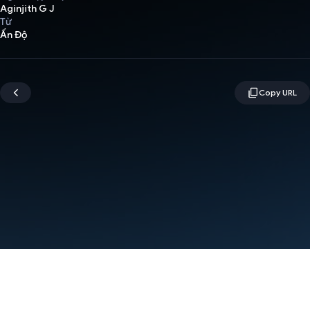
Aginjith G J
Từ
Ấn Độ