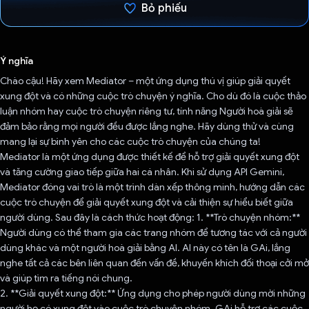
Bỏ phiếu
Đã bình chọn!
Ý nghĩa
Chào cậu! Hãy xem Mediator – một ứng dụng thú vị giúp giải quyết
xung đột và có những cuộc trò chuyện ý nghĩa. Cho dù đó là cuộc thảo
luận nhóm hay cuộc trò chuyện riêng tư, tính năng Người hoà giải sẽ
đảm bảo rằng mọi người đều được lắng nghe. Hãy dùng thử và cùng
mang lại sự bình yên cho các cuộc trò chuyện của chúng ta!
Mediator là một ứng dụng được thiết kế để hỗ trợ giải quyết xung đột
và tăng cường giao tiếp giữa hai cá nhân. Khi sử dụng API Gemini,
Mediator đóng vai trò là một trình dàn xếp thông minh, hướng dẫn các
cuộc trò chuyện để giải quyết xung đột và cải thiện sự hiểu biết giữa
người dùng. Sau đây là cách thức hoạt động: 1. **Trò chuyện nhóm:**
Người dùng có thể tham gia các trang nhóm để tương tác với cả người
dùng khác và một người hoà giải bằng AI. AI này có tên là GAi, lắng
nghe tất cả các bên liên quan đến vấn đề, khuyến khích đối thoại cởi mở
và giúp tìm ra tiếng nói chung.
2. **Giải quyết xung đột:** Ứng dụng cho phép người dùng mời những
người họ có xung đột vào cuộc trò chuyện nhóm. GAi hỗ trợ các cuộc