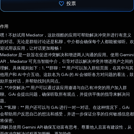
投票
已投票！
作用
嘿！不妨试用 Mediator，这款很酷的应用可帮助解决冲突并进行有意义
的对话。无论是群组讨论还是私聊，中介都会确保每个人都能被倾听。欢
迎试用该应用，让对话更加顺畅！
Mediator 是一款旨在促进冲突解决和增进两人沟通的应用。使用 Gemini
API，Mediator 可充当智能中介，引导对话以解决冲突并增进用户之间的
理解。具体规则如下：1. **群聊：** 用户可以加入群组页面，在其中与其
他用户和 AI 中介互动。这款名为 GAi 的 AI 会倾听各方对问题的看法，鼓
励开放对话，并帮助找到共同点。
2. **冲突解决:** 用户可以通过该应用邀请与自己有冲突的用户加入群
聊。GAi 会提出问题，确保听取所有观点，并提供平衡的指导来解决问
题。
3. **私聊：** 用户还可以与 GAi 进行一对一对话。在这种情况下，GAi
会帮助用户反思自己的想法和感受，并进一步保证分享的任何敏感信息都
将保密。
调解员使用 Gemini API 确保互动富有思考、尊重他人且富有建设性，从
而使冲突解决过程更加顺畅、更加协作。