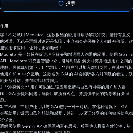
投票
已投票！
作用
嘿！不妨试用 Mediator，这款很酷的应用可帮助解决冲突并进行有意义
的对话。无论是群组讨论还是私聊，中介都会确保每个人都能被倾听。欢
迎试用该应用，让对话更加顺畅！
Mediator 是一款旨在促进冲突解决和增进两人沟通的应用。使用 Gemini
API，Mediator 可充当智能中介，引导对话以解决冲突并增进用户之间的
理解。具体规则如下：1. **群聊：** 用户可以加入群组页面，在其中与其
他用户和 AI 中介互动。这款名为 GAi 的 AI 会倾听各方对问题的看法，鼓
励开放对话，并帮助找到共同点。
2. **冲突解决:** 用户可以通过该应用邀请与自己有冲突的用户加入群
聊。GAi 会提出问题，确保听取所有观点，并提供平衡的指导来解决问
题。
3. **私聊：** 用户还可以与 GAi 进行一对一对话。在这种情况下，GAi
会帮助用户反思自己的想法和感受，并进一步保证分享的任何敏感信息都
将保密。
调解员使用 Gemini API 确保互动富有思考、尊重他人且富有建设性，从
而使冲突解决过程更加顺畅、更加协作。