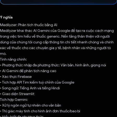
Đã bình chọn!
Ý nghĩa
Medilyzer: Phân tích thuốc bằng AI
Medilyzer khai thác AI Gemini của Google để tạo ra cuộc cách mạng
trong việc tìm hiểu về thuốc generic. Nền tảng thân thiện với người
dùng của chúng tôi cung cấp thông tin chi tiết nhanh chóng và chính
xác về thuốc cho các chuyên gia y tế, bệnh nhân và những người tò
mò.
Tính năng chính:
• Phương thức nhập đa phương thức: Văn bản, hình ảnh, giọng nói
• AI Gemini để phân tích nâng cao
• Xác thực Firebase
• Tích hợp API Tìm kiếm tuỳ chỉnh của Google
• Song ngữ: Tiếng Anh và tiếng Hindi
• Giao diện Streamlit
Tích hợp Gemini:
• Xử lý ngôn ngữ tự nhiên cho văn bản
• Thị giác máy tính cho hình ảnh đơn thuốc/bao bì
• Hiểu biết đa phương thức