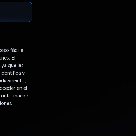
eso fácil a
nes. El
 ya que les
dentifica y
medicamento,
acceder en el
la información
siones