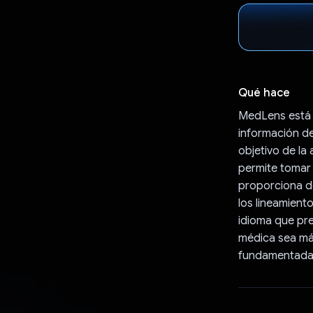
Qué hace
MedLens está d
información de
objetivo de la
permite tomar 
proporciona de
los lineamient
idioma que pre
médica sea más
fundamentadas