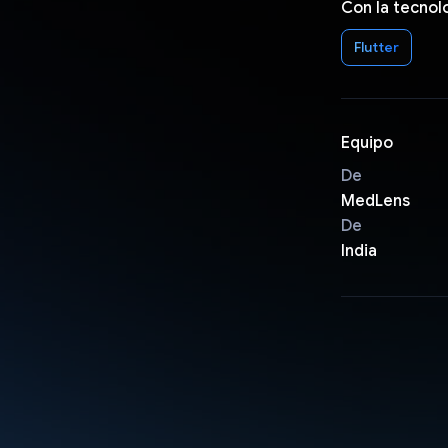
Con la tecnol
Flutter
Equipo
De
MedLens
De
India