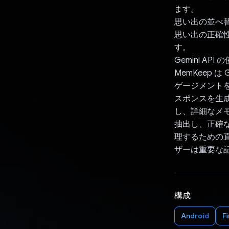
ます。
思い出の並べ替
思い出の正確性
す。
Gemini API 
MemKeep は
ゲージメントを
スポンスを生
し、詳細なメモ
抽出し、正確な
理するための
ザーは重要な
構成
Android
F