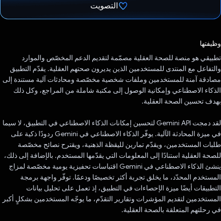
التصويت
تم التصويت.
وظيفتها
تطبيقي هو منصة للصحة العقلية مصمّمة لتقديم الدعم المخصّص والموارد
والتفاعل مع المنتدى للمستخدمين الذين يديرون صحتهم العقلية. يقدّم التطبيق
مصادقة آمنة للمستخدمين وملفات شخصية مخصّصة ومحادثات آلية مستندة إلى
الذكاء الاصطناعي وإمكانية الوصول إلى مكتبة شاملة من المراجع، وكل ذلك
بهدف تحسين الصحة العقلية.
لقد دمجت Gemini API لتحسين إمكانات الذكاء الاصطناعي في التطبيق، لا سيما
في ميزة المحادثة الآلية. يوفّر الذكاء الاصطناعي في Gemini ردودًا ذكية على
طلبات المستخدمين، ويقدّم تمارين لليقظة الذهنية، ويقترح نصائح مخصّصة
للصحة العقلية استنادًا إلى المعلومات التي يقدّمها المستخدم. بالإضافة إلى ذلك،
ينشئ الذكاء الاصطناعي في Gemini اقتباسات تحفيزية يومية مخصّصة لمزاج
المستخدم المحدّد، ما يخلق تجربة أكثر تخصيصًا ودعمًا. توفّر واجهة برمجة
التطبيقات أيضًا ميزة الإحصاءات في التطبيق، إذ تعمل على تحليل بيانات
المستخدمين لتقديم المؤشرات وتقارير التقدّم، ما يوجّه المستخدمين بشكلٍ أكبر
في رحلتهم المتعلقة بالصحة العقلية.