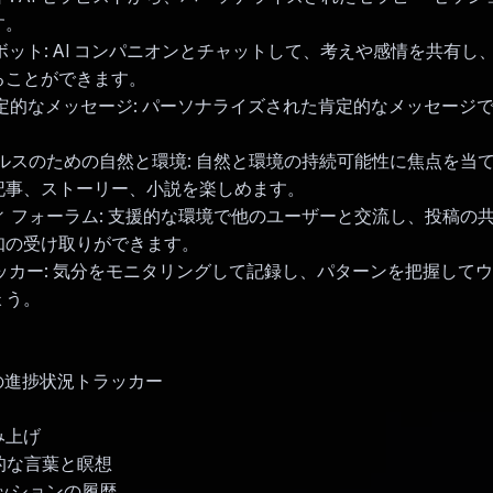
す。
ャットボット: AI コンパニオンとチャットして、考えや感情を共有
ることができます。
よる肯定的なメッセージ: パーソナライズされた肯定的なメッセージ
 ヘルスのための自然と環境: 自然と環境の持続可能性に焦点を当
記事、ストーリー、小説を楽しめます。
ティ フォーラム: 支援的な環境で他のユーザーと交流し、投稿の
知の受け取りができます。
トラッカー: 気分をモニタリングして記録し、パターンを把握して
ょう。
想の進捗状況トラッカー
み上げ
定的な言葉と瞑想
セッションの履歴