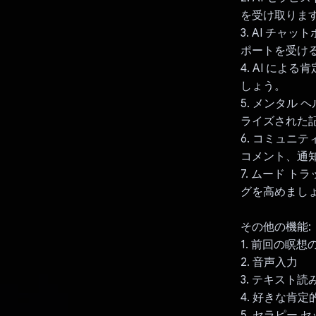
を受け取りま
3. AI チ
ポートを受け
4. AI に
しょう。
5. メンタル
ライズされた
6. コミュニ
コメント、通
7. ムード 
グを高めまし
その他の機能:
1. 前回の瞑
2. 音声入力
3. テキスト読
4. 好きな肯
5. セラピー 