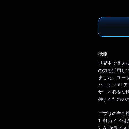
機能
世界中で 8 
の力を活用し
ました。ユー
パニオン AI
ザーが必要な
持するための
アプリの主な機
1. AI ガ
2. AI セ