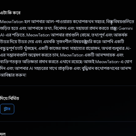
ভোট দিয়েছেন!
এটা কি করে
MeowTation হল আপনার আল-পাওয়ারড কথোপকথন সহচর, বিস্তৃত বিষয়গুলিতে
জড়িত হতে এবং আপনাকে তথ্য, বিনোদন এবং সহায়তা প্রদান করতে প্রস্তুত। Gemini
Al-এর শক্তিতে, MeowTation আপনার প্রশ্নগুলি বোঝে, তথ্যপূর্ণ এবং আকর্ষক
উত্তর দিয়ে উত্তর দেয় এবং এমনকি সৃজনশীল বিষয়বস্তু তৈরি করে৷ আপনি একটি
বন্ধুত্বপূর্ণ চ্যাট খুঁজছেন, একটি কাজের জন্য সাহায্যের প্রয়োজন, অথবা শুধুমাত্র Al-
এর সম্ভাবনাগুলি অন্বেষণ করতে চান, MeowTation একটি আনন্দদায়ক এবং
ব্যক্তিগতকৃত অভিজ্ঞতা প্রদান করতে এখানে রয়েছে৷ আজই MeowTation-এ যোগ
দিন এবং আপনার AI সহচরের সাথে প্রাকৃতিক এবং বুদ্ধিমান কথোপকথনের আনন্দ
আবিষ্কার করুন!
দিয়ে নির্মিত
ফ্লাটার
দল