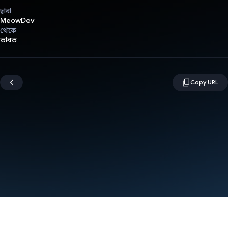
দ্বারা
MeowDev
থেকে
ভারত