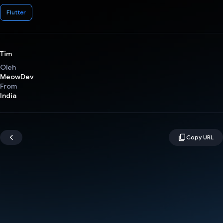
Flutter
Tim
Oleh
MeowDev
From
India