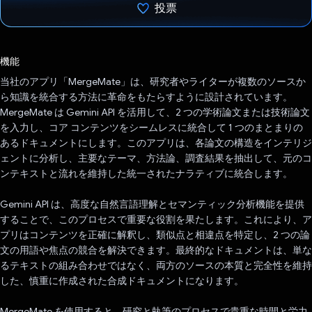
投票
投票済み
機能
当社のアプリ「MergeMate」は、研究者やライターが複数のソースか
ら知識を統合する方法に革命をもたらすように設計されています。
MergeMate は Gemini API を活用して、2 つの学術論文または技術論文
を入力し、コア コンテンツをシームレスに統合して 1 つのまとまりの
あるドキュメントにします。このアプリは、各論文の構造をインテリジ
ェントに分析し、主要なテーマ、方法論、調査結果を抽出して、元のコ
ンテキストと流れを維持した統一されたナラティブに統合します。
Gemini API は、高度な自然言語理解とセマンティック分析機能を提供
することで、このプロセスで重要な役割を果たします。これにより、ア
プリはコンテンツを正確に解釈し、類似点と相違点を特定し、2 つの論
文の用語や焦点の競合を解決できます。最終的なドキュメントは、単な
るテキストの組み合わせではなく、両方のソースの本質と完全性を維持
した、慎重に作成された合成ドキュメントになります。
MergeMate を使用すると、研究と執筆のプロセスで貴重な時間と労力