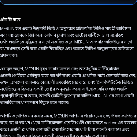
ভোট দিয়েছেন!
এটা কি করে
MERLIN হল একটি উদ্ভাবনী ভিডিও অনুসন্ধান প্ল্যাটফর্ম যা ভিডিও সামগ্রী আবিষ্কার
এবং অ্যাক্সেসকে বিপ্লব করে। জেমিনি ফ্ল্যাশ এবং ভার্টেক্স মাল্টিমোডাল এম্বেডিং
কৌশলগুলিকে বুদ্ধিমত্তার সাথে একত্রিত করে, MERLIN আপনার অভিপ্রায়ের সাথে
যথাযথভাবে তৈরি করা একটি নিরবচ্ছিন্ন এবং স্বজ্ঞাত ভিডিও অনুসন্ধানের অভিজ্ঞতা
প্রদান করে৷
এর মূল অংশে, MERLIN বৃহৎ ভাষার মডেল এবং অত্যাধুনিক মাল্টিমোডাল
এম্বেডিংগুলিকে একীভূত করে৷ আপনি যখন একটি প্রাথমিক পাঠ্য ক্যোয়ারী জমা দেন,
তখন আমাদের ব্যাকএন্ড ক্যোয়ারী এমবেডিং বের করে এবং প্রি-কম্পিউটেড ভিডিও
এম্বেডিংয়ের বিরুদ্ধে একটি ভেক্টর অনুসন্ধান করে। যাইহোক, যদি ফলাফলগুলি
পুরোপুরি চিহ্নে না আসে, আপনি জেমিনি ফ্ল্যাশ দ্বারা চালিত MERLIN-এর সাথে একটি
স্বাভাবিক কথোপকথনে নিযুক্ত হতে পারেন৷
আপনি কথোপকথন করার সময়, MERLIN আপনার প্রয়োজনের সূক্ষ্ম প্রসঙ্গ ক্যাপচার
করে, কথোপকথন থেকে মাল্টিমোডাল এম্বেডিংগুলি বের করতে Vertex-এর ব্যবহার
করে। এগুলি প্রাথমিক ক্যোয়ারী এমবেডিংয়ের সাথে ইন্টারপোলেট করা হয় এবং
ভিডিও ডাটাবেসের বিরুদ্ধে একটি নতুন ভেক্টর অনুসন্ধান করা হয়।