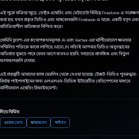
এই পুরো প্রক্রিয়া জুড়ে, ভেক্টর এম্বেডিং এবং মেটাডেটা নির্বিঘ্নে Firestore-এ সংরক্ষণ
করা হয়, যখন প্রকৃত ভিডিও এবং থাম্বনেলগুলি Firebase-এ থাকে, একটি মসৃণ এবং
প্রতিক্রিয়াশীল অভিজ্ঞতা নিশ্চিত করে।
জেমিনি ফ্ল্যাশ-এর ​​কথোপকথনমূলক AI এবং Vertex-এর মাল্টিমোডাল ক্ষমতার
সম্মিলিত শক্তিকে কাজে লাগিয়ে, MERLIN সত্যিই আপনার ভিডিও অনুসন্ধানের
অভিপ্রায় বুঝতে পারে যেমন আগে কখনও হয়নি, সবচেয়ে প্রাসঙ্গিক এবং নির্ভুল
ফলাফলগুলি দেখায়৷
এই প্রকল্পটি আমাদের কাজ মেরলিন থেকে নেওয়া হয়েছে: টেক্সট-ভিডিও পুনরুদ্ধার-
রির্যাঙ্ক পাইপলাইনের জন্য এলএলএম-ভিত্তিক ইটারেটিভ নেভিগেশনের মাধ্যমে
মাল্টিমডাল এম্বেডিং রিফাইনমেন্ট।
দিয়ে নির্মিত
ওয়েব/ক্রোম
ফায়ারবেস
পাইথন