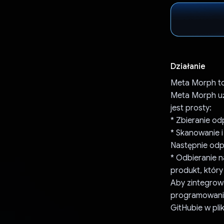
Działanie
Meta Morph to 
Meta Morph uż
jest prosty:
* Zbieranie od
* Skanowanie i
Następnie odpa
* Odbieranie 
produkt, któr
Aby zintegrowa
programowania
GitHubie w pli