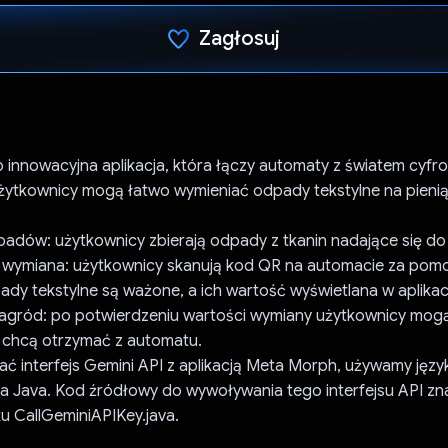
Zagłosuj
Głos oddany
innowacyjna aplikacja, która łączy automaty z światem cyfr
ytkownicy mogą łatwo wymieniać odpady tekstylne na pieni
padów: użytkownicy zbierają odpady z tkanin nadające się do 
 wymiana: użytkownicy skanują kod QR na automacie za pomoc
dy tekstylne są ważone, a ich wartość wyświetlana w aplikacj
nagród: po potwierdzeniu wartości wymiany użytkownicy mog
y chcą otrzymać z automatu.
ć interfejs Gemini API z aplikacją Meta Morph, używamy języ
 Java. Kod źródłowy do wywoływania tego interfejsu API zna
ku CallGeminiAPIKey.java.