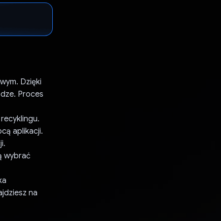
owym. Dzięki
ądze. Proces
recyklingu.
ą aplikacji.
i.
ą wybrać
ka
jdziesz na