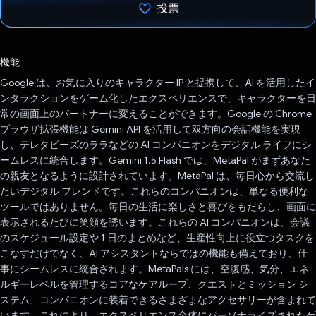
投票
投票済み
機能
Google は、お気に入りのキャラクター IP と提携して、AI を活用したイ
ンタラクションをゲーム化したエクスペリエンスで、キャラクターを日
常の画面上のパートナーに変えることができます。Google の Chrome
ブラウザ拡張機能は Gemini API を活用して双方向の会話機能を実現
し、テレタビーズのララなどの AI コンパニオンをデジタル ライフにシ
ームレスに統合します。Gemini 1.5 Flash では、MetaPal がまずあなた
の親友となるように設計されています。MetaPal は、毎日心から交流し
たいデジタル フレンドです。これらのコンパニオンは、単なる便利な
ツールではありません。毎日の生活に楽しさと喜びをもたらし、画面に
表示されるたびに笑顔を誘います。これらの AI コンパニオンは、会議
のスケジュール設定や 1 日のまとめなど、生産性向上に役立つタスクを
こなすだけでなく、AI アシスタントならではの機能も備えており、仕
事にシームレスに統合されます。MetaPals には、空腹感、気分、エネ
ルギーレベルを管理するコアなケアループ、クエストとミッション シ
ステム、コンパニオンに装着できるさまざまなアクセサリーが含まれて
います。これにより、エクスペリエンス全体にパーソナライズされたゲ