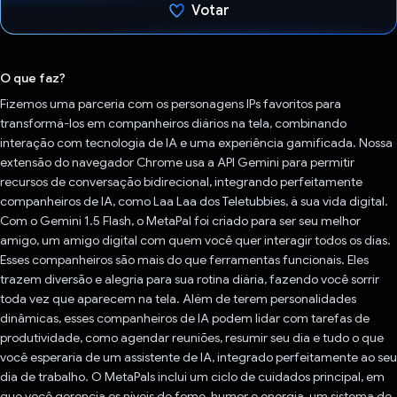
Votar
Voto dado.
O que faz?
Fizemos uma parceria com os personagens IPs favoritos para
transformá-los em companheiros diários na tela, combinando
interação com tecnologia de IA e uma experiência gamificada. Nossa
extensão do navegador Chrome usa a API Gemini para permitir
recursos de conversação bidirecional, integrando perfeitamente
companheiros de IA, como Laa Laa dos Teletubbies, à sua vida digital.
Com o Gemini 1.5 Flash, o MetaPal foi criado para ser seu melhor
amigo, um amigo digital com quem você quer interagir todos os dias.
Esses companheiros são mais do que ferramentas funcionais. Eles
trazem diversão e alegria para sua rotina diária, fazendo você sorrir
toda vez que aparecem na tela. Além de terem personalidades
dinâmicas, esses companheiros de IA podem lidar com tarefas de
produtividade, como agendar reuniões, resumir seu dia e tudo o que
você esperaria de um assistente de IA, integrado perfeitamente ao seu
dia de trabalho. O MetaPals inclui um ciclo de cuidados principal, em
que você gerencia os níveis de fome, humor e energia, um sistema de