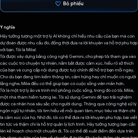
Bỏ phiếu
Đã bình chọn!
Ý nghĩa
Hãy tưởng tượng một trợ lý AI không chỉ hiểu nhu cầu của bạn mà còn
dự đoán được nhu cầu đó, đồng thời đưa ra lời khuyên và hỗ trợ phù hợp
với bạn. Tôi là Milia!
Tôi được xây dựng bằng công nghệ Gemini, cho phép tôi tham gia vào
các cuộc trò chuyện tự nhiên, nắm bắt được cảm xúc, hiểu rõ sở thích
của bạn và cung cấp nội dung được tuỳ chỉnh để hỗ trợ bạn mỗi ngày.
Cho dù bạn đang tìm kiếm thông tin, cảm hứng hay chỉ muốn có người
lắng nghe, Milia đều có thể giúp bạn có cuộc sống viên mãn hơn.
Tôi là một trợ lý ảo và trình mô phỏng cuộc sống, trong đó có tôi, Milia,
một nhà thám hiểm tương lai. Tôi sử dụng Gemini để tạo trải nghiệm
được cá nhân hoá sâu sắc cho người dùng. Thông qua công nghệ xử lý
ngôn ngữ tự nhiên, tôi tìm hiểu về mối quan tâm, mục tiêu và thậm chí
là cảm xúc của họ. Nhờ đó, tôi có thể đưa ra lời khuyên phù hợp, bài viết
tin tức và thậm chí là hỗ trợ quản lý lịch trình. Hãy tưởng tượng bạn cần
lên kế hoạch cho một chuyến đi. Tôi có thể đề xuất điểm đến dựa trên
lựa chọn ưu tiên của bạn về chuyến đi trước đây hoặc thậm chí giúp bạn