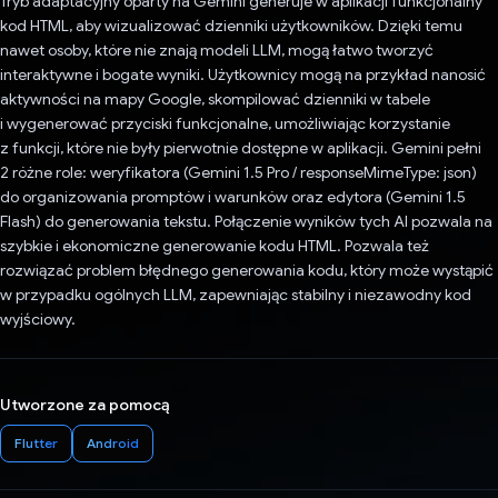
Tryb adaptacyjny oparty na Gemini generuje w aplikacji funkcjonalny
kod HTML, aby wizualizować dzienniki użytkowników. Dzięki temu
nawet osoby, które nie znają modeli LLM, mogą łatwo tworzyć
interaktywne i bogate wyniki. Użytkownicy mogą na przykład nanosić
aktywności na mapy Google, skompilować dzienniki w tabele
i wygenerować przyciski funkcjonalne, umożliwiając korzystanie
z funkcji, które nie były pierwotnie dostępne w aplikacji. Gemini pełni
2 różne role: weryfikatora (Gemini 1.5 Pro / responseMimeType: json)
do organizowania promptów i warunków oraz edytora (Gemini 1.5
Flash) do generowania tekstu. Połączenie wyników tych AI pozwala na
szybkie i ekonomiczne generowanie kodu HTML. Pozwala też
rozwiązać problem błędnego generowania kodu, który może wystąpić
w przypadku ogólnych LLM, zapewniając stabilny i niezawodny kod
wyjściowy.
Utworzone za pomocą
Flutter
Android