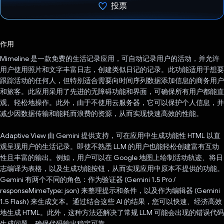
投票
已投票！
作用
Mimeline 是一款免费的生活记录应用，可自动记录用户的活动，并允许
用户使用照片和文字丰富日志，创建类似日记的记录。此功能适用于想要
跟踪活动的任何人，但特别适合需要向时间序列数据添加信息的商务用户
和旅客。此应用采用了先进的无障碍功能和界面，可确保所有用户都能直
观、轻松地操作。此外，由于不使用云服务器，它可以保护个人信息，并
减少因数据传输和能耗而浪费的资源，从而实现快速高效的性能。
Adaptive View 由 Gemini 提供支持，可在应用中生成功能性 HTML 以直
观呈现用户的生活记录。即使不熟悉 LLM 的用户也能轻松创建富有互动
性且丰富的输出。例如，用户可以在 Google 地图上绘制活动轨迹、将日
志编译为表格，以及生成功能按钮，从而实现应用中原本不提供的功能。
Gemini 有两个不同的角色：作为验证器 (Gemini 1.5 Pro /
responseMimeType: json) 来整理提示和条件，以及作为编辑器 (Gemini
1.5 Flash) 来生成文本。通过结合这些 AI 的结果，您可以快速、经济高效
地生成 HTML。此外，这种方法还解决了常规 LLM 可能会出现的错误代码
生成问题，确保代码输出稳定可靠。