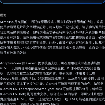
已投票！
用途
Mimeline 是免費的生活記錄應用程式，可自動記錄使用者的活動，並讓
使用者透過照片和文字增強記錄，建立類似日記的記錄。這項功能適用於
想追蹤活動的使用者，但特別適合需要在時間序列資料中加入資訊的商務
使用者和旅客。這款應用程式採用精密的無障礙功能和使用者介面，確保
所有使用者都能輕鬆直覺地操作。此外，由於不使用雲端伺服器，因此可
保護個人資訊，並減少資料傳輸和耗電量所造成的資源浪費，進而提供快
速且有效率的效能。
Adaptive View 由 Gemini 提供技術支援，可在應用程式中產生功能性
HTML，以便將使用者的生命週期記錄視覺化。即使不熟悉大型語言模
型，也能輕鬆建立互動式豐富輸出內容。舉例來說，使用者可以在
Google 地圖上繪製活動、將記錄編譯成表格，以及產生功能按鈕，啟用
應用程式中原本不支援的功能。Gemini 可扮演兩種不同的角色：驗證器
(Gemini 1.5 Pro / responseMimeType: json) 可整理提示和條件，編輯器
(Gemini 1.5 Flash) 則可產生文字。結合這些 AI 的結果，即可快速且經濟
實惠地產生 HTML。此外，這個方法可解決一般 LLM 可能發生的錯誤程式
碼產生問題，確保穩定可靠的程式碼輸出。