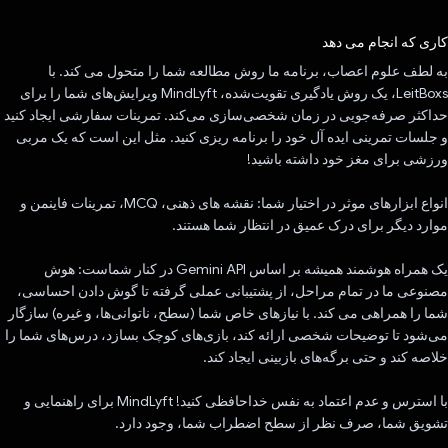
رای داد!
کاری که انجام می دهد
به لطف علوم اعصاب، برنامه ما روش مطالعه شما را متحول می کند. با
LeitBoxs، یک روش یادگیری تقویت‌شده، MindLyft ویرایش‌های شما را برای
حداکثر صرفه‌جویی در زمان شخصی‌سازی می‌کند. تمرینات سفارشی ایجاد کنید
و جلسات تمرینی ایده آل خود را برنامه ریزی کنید. مثل این است که یک مربی
ورزشی برای مغز خود داشته باشید!
انواع ابزارهای موثر در اختیار شما: نقشه های ذهنی، MCQ، تمرینات فاینمن و
موارد دیگر برای درک عمیق در انتظار شما هستند.
یک همراه هوشمند همیشه بر اساس Gemini API در کنار شماست: هوش
مصنوعی ما در تمام مراحل، از پشتیبانی عملی گرفته تا گوش دادن احساسی،
شما را همراهی می کند. با نیازهای خاص شما (سطح، ناتوانی‌ها، و غیره) سازگار
می‌شود تا توضیحات شخصی ارائه کند، بازی‌های کوچک بسازد، درس‌های شما را
خلاصه کند و حتی برگه‌های بازبینی ایجاد کند.
با استرس و عدم اعتماد به نفس خداحافظی کنید! MindLyft برای راهنمایی و
تشویق شما، صرف نظر از سطح اضطراب شما، وجود دارد.