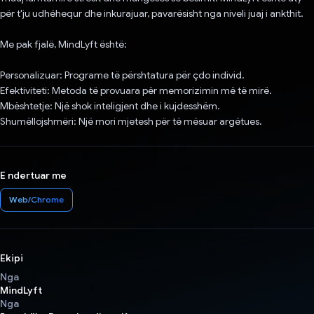
për t'ju udhëhequr dhe inkurajuar, pavarësisht nga niveli juaj i ankthit.
Me pak fjalë, MindLyft është:
Personalizuar: Programe të përshtatura për çdo individ.
Efektiviteti: Metoda të provuara për memorizimin më të mirë.
Mbështetje: Një shok inteligjent dhe i kujdesshëm.
Shumëllojshmëri: Një mori mjetesh për të mësuar argëtues.
E ndertuar me
Web/Chrome
Ekipi
Nga
MindLyft
Nga