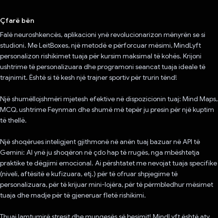
Votuar!
Çfarë bën
Falë neuroshkencës, aplikacioni ynë revolucionarizon mënyrën se si
studioni. Me LeitBoxes, një metodë e përforcuar mësimi, MindLyft
personalizon rishikimet tuaja për kursim maksimal të kohës. Krijoni
ushtrime të personalizuara dhe programoni seancat tuaja ideale të
trajnimit. Është si të kesh një trajner sportiv për trurin tënd!
Një shumëllojshmëri mjetesh efektive në dispozicionin tuaj: Mind Maps,
MCQ, ushtrime Feynman dhe shumë më tepër ju presin për një kuptim
të thellë.
Një shoqërues inteligjent gjithmonë në anën tuaj bazuar në API të
Gemini: AI ynë ju shoqëron në çdo hap të rrugës, nga mbështetja
praktike te dëgjimi emocional. Ai përshtatet me nevojat tuaja specifike
(niveli, aftësitë e kufizuara, etj.) për të ofruar shpjegime të
personalizuara, për të krijuar mini-lojëra, për të përmbledhur mësimet
tuaja dhe madje për të gjeneruar fletë rishikimi.
Thuaj lamtumirë stresit dhe mungesës së besimit! MindLyft është aty